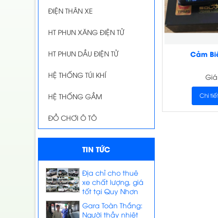
ĐIỆN THÂN XE
HT PHUN XĂNG ĐIỆN TỬ
HT PHUN DẦU ĐIỆN TỬ
Cảm Biế
HỆ THỐNG TÚI KHÍ
Giá
Chi tiế
HỆ THỐNG GẦM
ĐỒ CHƠI Ô TÔ
TIN TỨC
Địa chỉ cho thuê
xe chất lượng, giá
tốt tại Quy Nhơn
Gara Toàn Thắng:
Người thầy nhiệt