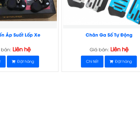
n Áp Suất Lốp Xe
Chân Ga Số Tự Động
Liên hệ
Liên hệ
 bán:
Giá bán:
t
Đặt hàng
Chi tiết
Đặt hàng