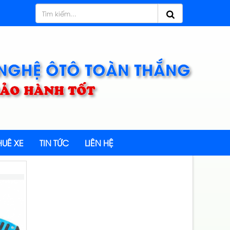
 NGHỆ ÔTÔ TOÀN THẮNG
 BẢO HÀNH TỐT
UÊ XE
TIN TỨC
LIÊN HỆ