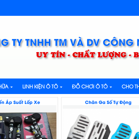
G TY TNHH TM VÀ DV CÔNG
UY TÍN - CHẤT LƯỢNG -
CHỮA
LINH KIỆN Ô TÔ
ĐỒ CHƠI Ô TÔ
CHO TH
n Áp Suất Lốp Xe
Chân Ga Số Tự Động