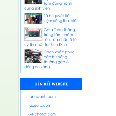
tâm đồng hành
cùng sinh viên
10 bí quyết tiết
kiệm xăng ít ai biết
Gara Toàn Thắng
trung tâm chăm
sóc, sửa chữa ô tô
uy tín nhất tại Bình Định
Cách khắc phục
các hư hỏng
thường gặp ở
động cơ xăng
LIÊN KẾT WEBSITE
bonbanh.com
axeoto.com
xe.chotot.com