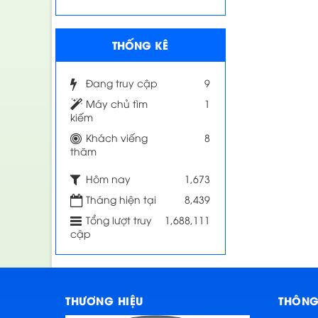
THỐNG KÊ
Đang truy cập
9
Máy chủ tìm
1
kiếm
Khách viếng
8
thăm
Hôm nay
1,673
Tháng hiện tại
8,439
Tổng lượt truy
1,688,111
cập
THƯƠNG HIỆU
THÔNG 