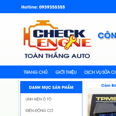
Hotline: 0939355355
CÔN
TRANG CHỦ
GIỚI THIỆU
DỊCH VỤ SỬA 
Cảm Biế
DANH MỤC SẢN PHẨM
LINH KIỆN Ô TÔ
ĐIỆN ĐỘNG CƠ