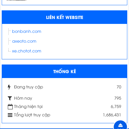
LIÊN KẾT WEBSITE
bonbanh.com
axeoto.com
xe.chotot.com
THỐNG KÊ
Đang truy cập
70
Hôm nay
795
Tháng hiện tại
6,759
Tổng lượt truy cập
1,686,431