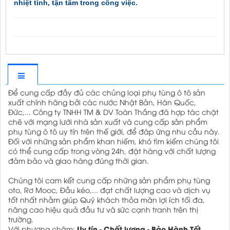
nhiệt tình, tận tâm trong công việc.
Để cung cấp đầy đủ các chủng loại phụ tùng ô tô sản
xuất chính hãng bởi các nước Nhật Bản, Hàn Quốc,
Đức,... Công ty TNHH TM & DV Toàn Thắng đã hợp tác chặt
chẽ với mạng lưới nhà sản xuất và cung cấp sản phẩm
phụ tùng ô tô uy tín trên thế giới, để đáp ứng nhu cầu này.
Đối với những sản phẩm khan hiếm, khó tìm kiếm chúng tôi
có thể cung cấp trong vòng 24h, đặt hàng với chất lượng
đảm bảo và giao hàng đúng thời gian.
Chúng tôi cam kết cung cấp những sản phẩm phụ tùng
oto, Rơ Mooc, Đầu kéo,... đạt chất lượng cao và dịch vụ
tốt nhất nhằm giúp Quý khách thỏa mãn lợi ích tối đa,
nâng cao hiệu quả đầu tư và sức cạnh tranh trên thị
trường.
Uy tín - Chất lượng - Bảo Hành Tốt
Với phương châm: