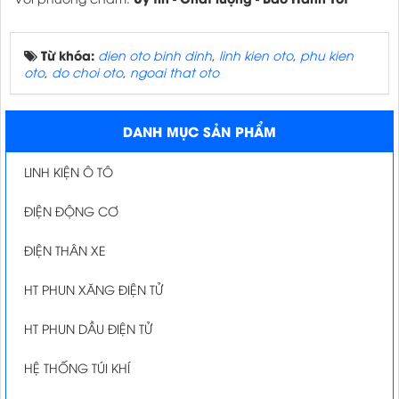
Từ khóa:
dien oto binh dinh
,
linh kien oto
,
phu kien
oto
,
do choi oto
,
ngoai that oto
DANH MỤC SẢN PHẨM
LINH KIỆN Ô TÔ
ĐIỆN ĐỘNG CƠ
ĐIỆN THÂN XE
HT PHUN XĂNG ĐIỆN TỬ
HT PHUN DẦU ĐIỆN TỬ
HỆ THỐNG TÚI KHÍ