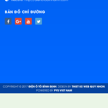
BẢN ĐỒ CHỈ ĐƯỜNG
COPYRIGHT © 2017
ĐIỆN Ô TÔ BÌNH ĐỊNH
. DESIGN BY
THIET KE WEB QUY NHON
.
POWERED BY
PYS VIET NAM