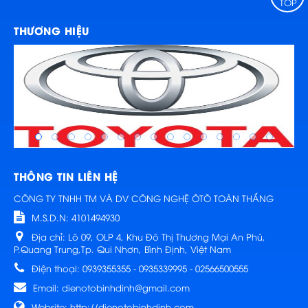
TOP
THƯƠNG HIỆU
THÔNG TIN LIÊN HỆ
CÔNG TY TNHH TM VÀ DV CÔNG NGHỆ ÔTÔ TOÀN THẮNG
M.S.D.N: 4101494930
Địa chỉ:
Lô 09, OLP 4, Khu Đô Thị Thương Mại An Phú,
P.Quang Trung,Tp. Qui Nhơn, Bình Định, Việt Nam
Điện thoại:
0939355355 - 0935339995 - 02566500555
Email:
dienotobinhdinh@gmail.com
Website:
http://dienotobinhdinh.com