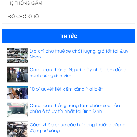
HỆ THỐNG GẦM
ĐỒ CHƠI Ô TÔ
TIN TỨC
Địa chỉ cho thuê xe chất lượng, giá tốt tại Quy
Nhơn
Gara Toàn Thắng: Người thầy nhiệt tâm đồng
hành cùng sinh viên
10 bí quyết tiết kiệm xăng ít ai biết
Gara Toàn Thắng trung tâm chăm sóc, sửa
chữa ô tô uy tín nhất tại Bình Định
Cách khắc phục các hư hỏng thường gặp ở
động cơ xăng