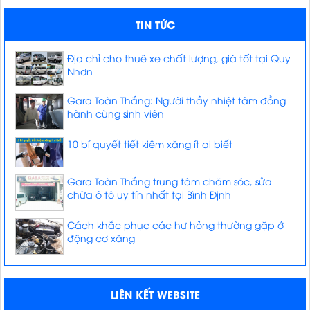
TIN TỨC
Địa chỉ cho thuê xe chất lượng, giá tốt tại Quy
Nhơn
Gara Toàn Thắng: Người thầy nhiệt tâm đồng
hành cùng sinh viên
10 bí quyết tiết kiệm xăng ít ai biết
Gara Toàn Thắng trung tâm chăm sóc, sửa
chữa ô tô uy tín nhất tại Bình Định
Cách khắc phục các hư hỏng thường gặp ở
động cơ xăng
LIÊN KẾT WEBSITE