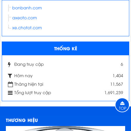
bonbanh.com
axeoto.com
xe.chotot.com
THỐNG KÊ
Đang truy cập
6
Hôm nay
1,404
Tháng hiện tại
11,567
Tổng lượt truy cập
1,691,239
TOP
THƯƠNG HIỆU