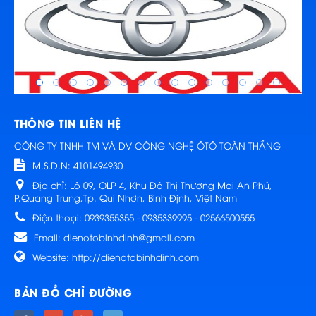
THÔNG TIN LIÊN HỆ
CÔNG TY TNHH TM VÀ DV CÔNG NGHỆ ÔTÔ TOÀN THẮNG
M.S.D.N: 4101494930
Địa chỉ:
Lô 09, OLP 4, Khu Đô Thị Thương Mại An Phú,
P.Quang Trung,Tp. Qui Nhơn, Bình Định, Việt Nam
Điện thoại:
0939355355 - 0935339995 - 02566500555
Email:
dienotobinhdinh@gmail.com
Website:
http://dienotobinhdinh.com
BẢN ĐỒ CHỈ ĐƯỜNG