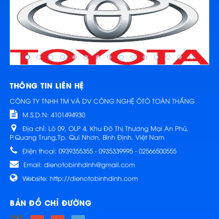
THÔNG TIN LIÊN HỆ
CÔNG TY TNHH TM VÀ DV CÔNG NGHỆ ÔTÔ TOÀN THẮNG
M.S.D.N: 4101494930
Địa chỉ:
Lô 09, OLP 4, Khu Đô Thị Thương Mại An Phú,
P.Quang Trung,Tp. Qui Nhơn, Bình Định, Việt Nam
Điện thoại:
0939355355 - 0935339995 - 02566500555
Email:
dienotobinhdinh@gmail.com
Website:
http://dienotobinhdinh.com
BẢN ĐỒ CHỈ ĐƯỜNG