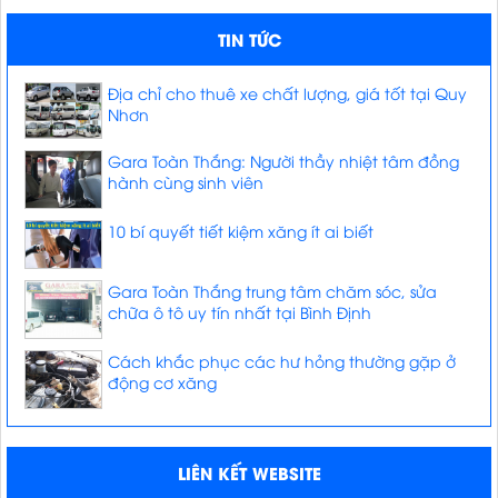
TIN TỨC
Địa chỉ cho thuê xe chất lượng, giá tốt tại Quy
Nhơn
Gara Toàn Thắng: Người thầy nhiệt tâm đồng
hành cùng sinh viên
10 bí quyết tiết kiệm xăng ít ai biết
Gara Toàn Thắng trung tâm chăm sóc, sửa
chữa ô tô uy tín nhất tại Bình Định
Cách khắc phục các hư hỏng thường gặp ở
động cơ xăng
LIÊN KẾT WEBSITE