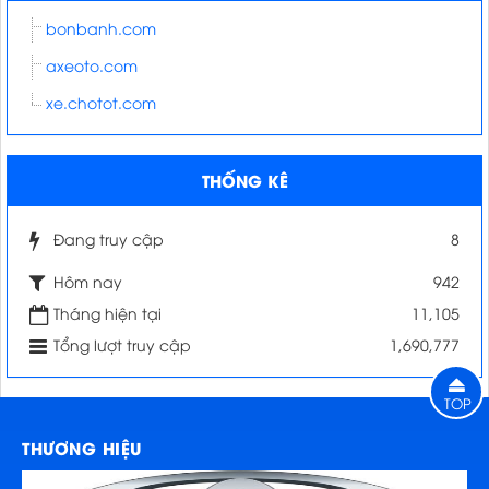
bonbanh.com
axeoto.com
xe.chotot.com
THỐNG KÊ
Đang truy cập
8
Hôm nay
942
Tháng hiện tại
11,105
Tổng lượt truy cập
1,690,777
TOP
THƯƠNG HIỆU