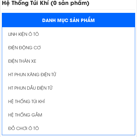
Hệ Thống Túi Khí (0 sản phẩm)
DANH MỤC SẢN PHẨM
LINH KIỆN Ô TÔ
ĐIỆN ĐỘNG CƠ
ĐIỆN THÂN XE
HT PHUN XĂNG ĐIỆN TỬ
HT PHUN DẦU ĐIỆN TỬ
HỆ THỐNG TÚI KHÍ
HỆ THỐNG GẦM
ĐỒ CHƠI Ô TÔ