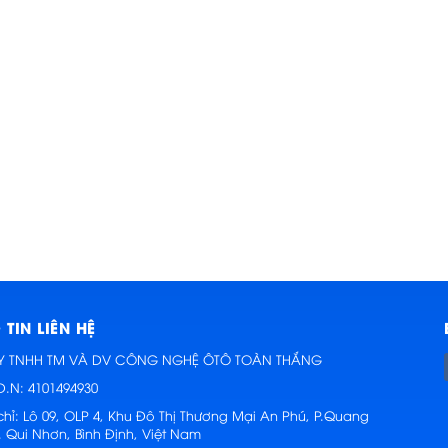
TIN LIÊN HỆ
Y TNHH TM VÀ DV CÔNG NGHỆ ÔTÔ TOÀN THẮNG
D.N: 4101494930
chỉ:
Lô 09, OLP 4, Khu Đô Thị Thương Mại An Phú, P.Quang
. Qui Nhơn, Bình Định, Việt Nam