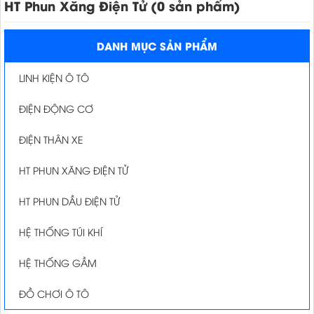
HT Phun Xăng Điện Tử (0 sản phẩm)
DANH MỤC SẢN PHẨM
LINH KIỆN Ô TÔ
ĐIỆN ĐỘNG CƠ
ĐIỆN THÂN XE
HT PHUN XĂNG ĐIỆN TỬ
HT PHUN DẦU ĐIỆN TỬ
HỆ THỐNG TÚI KHÍ
HỆ THỐNG GẦM
ĐỒ CHƠI Ô TÔ