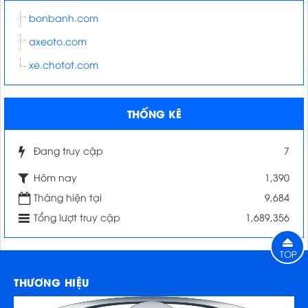
bonbanh.com
axeoto.com
xe.chotot.com
THỐNG KÊ
Đang truy cập
7
Hôm nay
1,390
Tháng hiện tại
9,684
Tổng lượt truy cập
1,689,356
TOP
THƯƠNG HIỆU