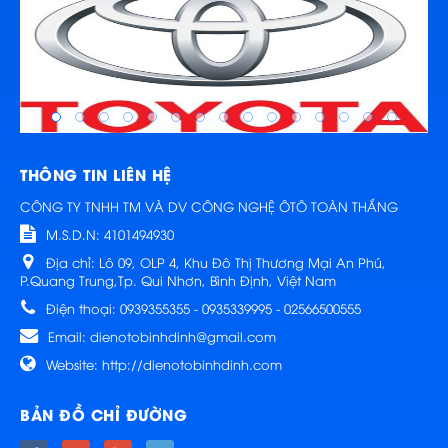
THÔNG TIN LIÊN HỆ
CÔNG TY TNHH TM VÀ DV CÔNG NGHỆ ÔTÔ TOÀN THẮNG
M.S.D.N: 4101494930
Địa chỉ:
Lô 09, OLP 4, Khu Đô Thị Thương Mại An Phú,
P.Quang Trung,Tp. Qui Nhơn, Bình Định, Việt Nam
Điện thoại:
0939355355 - 0935339995 - 02566500555
Email:
dienotobinhdinh@gmail.com
Website:
http://dienotobinhdinh.com
BẢN ĐỒ CHỈ ĐƯỜNG