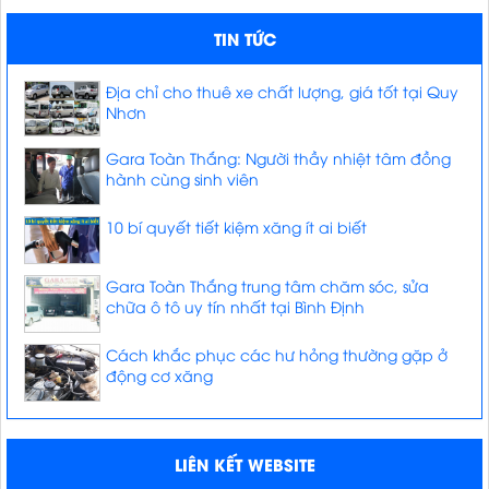
TIN TỨC
Địa chỉ cho thuê xe chất lượng, giá tốt tại Quy
Nhơn
Gara Toàn Thắng: Người thầy nhiệt tâm đồng
hành cùng sinh viên
10 bí quyết tiết kiệm xăng ít ai biết
Gara Toàn Thắng trung tâm chăm sóc, sửa
chữa ô tô uy tín nhất tại Bình Định
Cách khắc phục các hư hỏng thường gặp ở
động cơ xăng
LIÊN KẾT WEBSITE