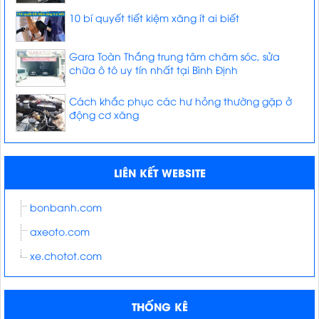
10 bí quyết tiết kiệm xăng ít ai biết
Gara Toàn Thắng trung tâm chăm sóc, sửa
chữa ô tô uy tín nhất tại Bình Định
Cách khắc phục các hư hỏng thường gặp ở
động cơ xăng
LIÊN KẾT WEBSITE
bonbanh.com
axeoto.com
xe.chotot.com
THỐNG KÊ