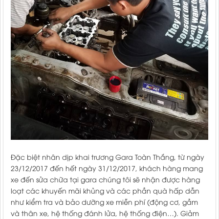
Đặc biệt nhân dịp khai trương Gara Toàn Thắng, từ ngày
23/12/2017 đến hết ngày 31/12/2017, khách hàng mang
xe đến sửa chữa tại gara chúng tôi sẽ nhận được hàng
loạt các khuyến mãi khủng và các phần quà hấp dẫn
như kiểm tra và bảo dưỡng xe miễn phí (động cơ, gầm
và thân xe, hệ thống đánh lửa, hệ thống điện…). Giảm