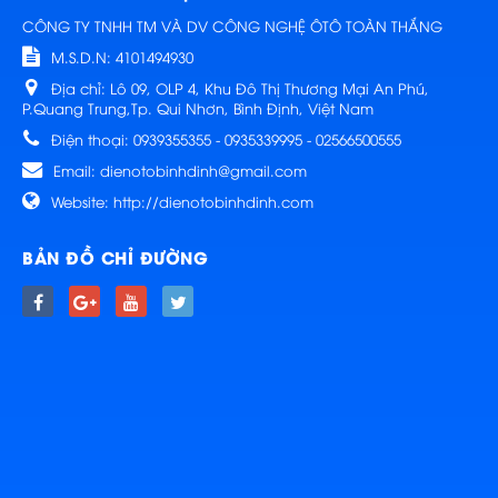
CÔNG TY TNHH TM VÀ DV CÔNG NGHỆ ÔTÔ TOÀN THẮNG
M.S.D.N: 4101494930
Địa chỉ:
Lô 09, OLP 4, Khu Đô Thị Thương Mại An Phú,
P.Quang Trung,Tp. Qui Nhơn, Bình Định, Việt Nam
Điện thoại:
0939355355 - 0935339995 - 02566500555
Email:
dienotobinhdinh@gmail.com
Website:
http://dienotobinhdinh.com
BẢN ĐỒ CHỈ ĐƯỜNG