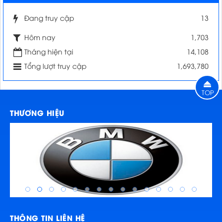
Đang truy cập
13
Hôm nay
1,703
Tháng hiện tại
14,108
Tổng lượt truy cập
1,693,780
TOP
THƯƠNG HIỆU
THÔNG TIN LIÊN HỆ