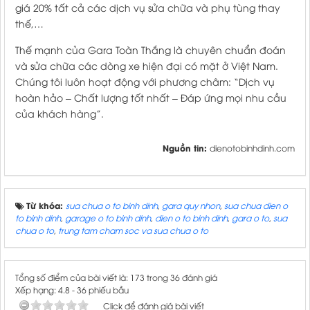
giá 20% tất cả các dịch vụ sửa chữa và phụ tùng thay
thế,…
Thế mạnh của Gara Toàn Thắng là chuyên chuẩn đoán
và sửa chữa các dòng xe hiện đại có mặt ở Việt Nam.
Chúng tôi luôn hoạt động với phương châm: “Dịch vụ
hoàn hảo – Chất lượng tốt nhất – Đáp ứng mọi nhu cầu
của khách hàng”.
Nguồn tin:
dienotobinhdinh.com
Từ khóa:
sua chua o to binh dinh
,
gara quy nhon
,
sua chua dien o
to binh dinh
,
garage o to binh dinh
,
dien o to binh dinh
,
gara o to
,
sua
chua o to
,
trung tam cham soc va sua chua o to
Tổng số điểm của bài viết là: 173 trong 36 đánh giá
Xếp hạng:
4.8
-
36
phiếu bầu
Click để đánh giá bài viết