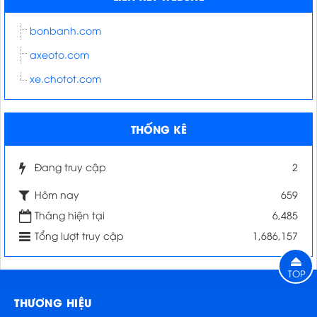
bonbanh.com
axeoto.com
xe.chotot.com
THỐNG KÊ
Đang truy cập
2
Hôm nay
659
Tháng hiện tại
6,485
Tổng lượt truy cập
1,686,157
TOP
THƯƠNG HIỆU