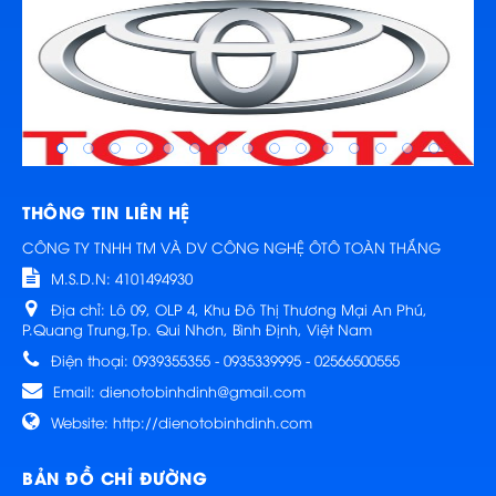
THÔNG TIN LIÊN HỆ
CÔNG TY TNHH TM VÀ DV CÔNG NGHỆ ÔTÔ TOÀN THẮNG
M.S.D.N: 4101494930
Địa chỉ:
Lô 09, OLP 4, Khu Đô Thị Thương Mại An Phú,
P.Quang Trung,Tp. Qui Nhơn, Bình Định, Việt Nam
Điện thoại:
0939355355 - 0935339995 - 02566500555
Email:
dienotobinhdinh@gmail.com
Website:
http://dienotobinhdinh.com
BẢN ĐỒ CHỈ ĐƯỜNG