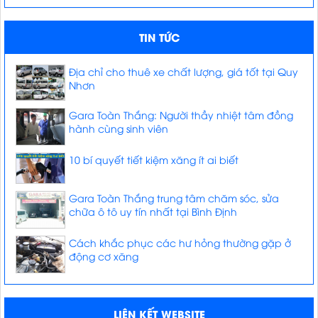
TIN TỨC
Địa chỉ cho thuê xe chất lượng, giá tốt tại Quy
Nhơn
Gara Toàn Thắng: Người thầy nhiệt tâm đồng
hành cùng sinh viên
10 bí quyết tiết kiệm xăng ít ai biết
Gara Toàn Thắng trung tâm chăm sóc, sửa
chữa ô tô uy tín nhất tại Bình Định
Cách khắc phục các hư hỏng thường gặp ở
động cơ xăng
LIÊN KẾT WEBSITE