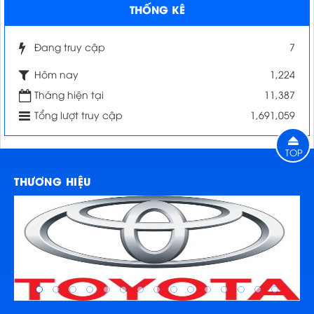
THỐNG KÊ
Đang truy cập
7
Hôm nay
1,224
Tháng hiện tại
11,387
Tổng lượt truy cập
1,691,059
TOP
THƯƠNG HIỆU