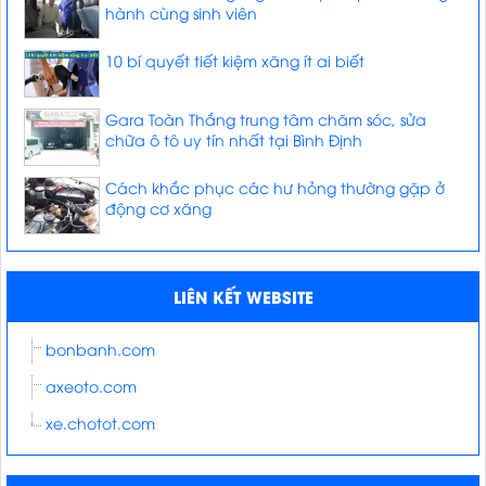
hành cùng sinh viên
10 bí quyết tiết kiệm xăng ít ai biết
Gara Toàn Thắng trung tâm chăm sóc, sửa
chữa ô tô uy tín nhất tại Bình Định
Cách khắc phục các hư hỏng thường gặp ở
động cơ xăng
LIÊN KẾT WEBSITE
bonbanh.com
axeoto.com
xe.chotot.com