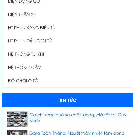
ĐIỆN ĐỘNG CƠ
ĐIỆN THÂN XE
HT PHUN XĂNG ĐIỆN TỬ
HT PHUN DẦU ĐIỆN TỬ
HỆ THỐNG TÚI KHÍ
HỆ THỐNG GẦM
ĐỒ CHƠI Ô TÔ
TIN TỨC
Địa chỉ cho thuê xe chất lượng, giá tốt tại Quy
Nhơn
Gara Toàn Thắng: Người thầy nhiệt tâm đồng