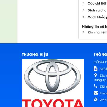
Các chi tiế
Dịch vụ cho 
Cách khắc 
Những tin cũ 
Kinh nghiệm
THƯƠNG HIỆU
THÔNG 
CÔNG T
M.S.
Địa 
Trung,Tp
Điện
Emai
Webs