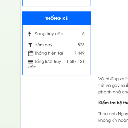
THỐNG KÊ
Đang truy cập
6
Hôm nay
828
Tháng hiện tại
7,449
Tổng lượt truy
1,687,121
cập
Với những xe í
tiết và gây ra
phanh nhả chậ
Kiểm tra hệ t
Theo anh Nguyễ
không kín hoàn