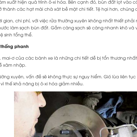
àm xuất hiện quá trình ô-xi hóa. Bên cạnh đó, bùn đất lọt vào 
trở thành các hạt mài chà xát bề mặt chi tiết. Tệ hại hơn, chúng
hời gian, chi phí, với việc rửa thường xuyên không nhất thiết 
ước làm sạch bùn đất. Gầm càng sạch sẽ càng nhanh khô và vì 
 sinh tổng thể.
 thống phanh
mai-ơ của các bánh xe là những chi tiết dễ bị tổn thương nhất s
ễ xâm nhập.
ường xuyên, vấn đề sẽ không thực sự nguy hiểm. Gió lùa liên t
vì thế khả năng bị ô-xi hóa giảm nhiều.