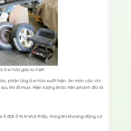
ô-xi hóa gây ra rỉ sét
ào, phản ứng ô-xi hóa xuất hiện, ăn mòn các chi
y sau khi đi mưa. Hiện tượng khác trên phanh đĩa là
ở đặt ở trị trí khá thấp, trong khi khoang động cơ