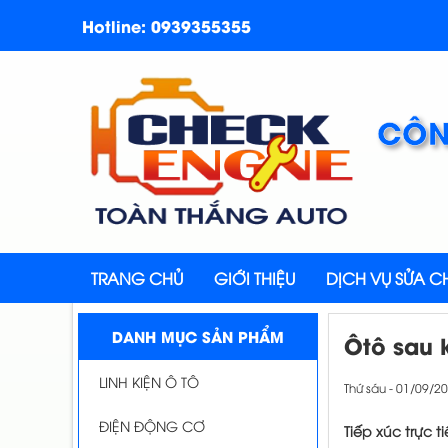
Hotline: 0939355355
CÔN
TRANG CHỦ
GIỚI THIỆU
DỊCH VỤ SỬA 
DANH MỤC SẢN PHẨM
Ôtô sau 
LINH KIỆN Ô TÔ
Thứ sáu - 01/09/2
ĐIỆN ĐỘNG CƠ
Tiếp xúc trực 