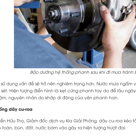
Bảo dưỡng hệ thống phanh sau khi đi mưa tránh bị 
t sử dụng vấn đề sẽ trở nên nghiêm trọng hơn. Nước mưa ngấm v
 rỉ sét. Hiện tượng điển hình là kẹt cứng phanh tay do để lâu ngà
m, nguyên nhân do khớp di động của yên phanh han.
hống dây cu-roa
n Hữu Thọ, Giảm đốc dịch vụ Kia Giải Phóng, dây cu-roa kéo tải 
 toàn, bùn, đất, nước bám vào gây ra hiện tượng trượt đai.