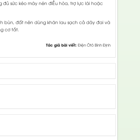
g đủ sức kéo máy nén điỀu hòa, trợ lực lái hoặc
nh bùn, đất nên dùng khăn lau sạch cả dây đai và
g cơ tắt.
Tác giả bài viết:
Điện Ôtô Bình Định