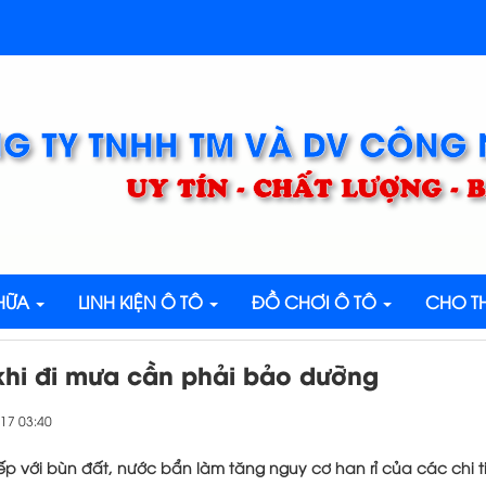
G TY TNHH TM VÀ DV CÔNG
UY TÍN - CHẤT LƯỢNG -
CHỮA
LINH KIỆN Ô TÔ
ĐỒ CHƠI Ô TÔ
CHO TH
khi đi mưa cần phải bảo dưỡng
017 03:40
tiếp với bùn đất, nước bẩn làm tăng nguy cơ han rỉ của các chi t