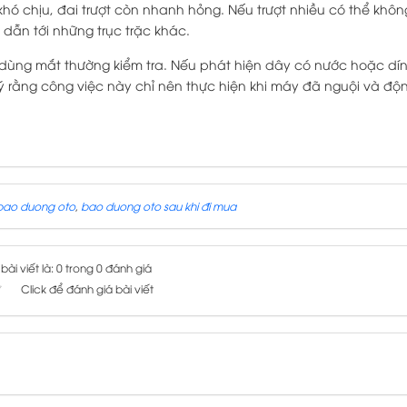
t khó chịu, đai trượt còn nhanh hỏng. Nếu trượt nhiều có thể khôn
dẫn tới những trục trặc khác.
 dùng mắt thường kiểm tra. Nếu phát hiện dây có nước hoặc dí
ý rằng công việc này chỉ nên thực hiện khi máy đã nguội và độn
bao duong oto
,
bao duong oto sau khi đi mua
ài viết là: 0 trong 0 đánh giá
Click để đánh giá bài viết