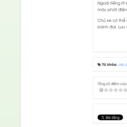
Ngoài tiếng rí
máy phát điện 
Chủ xe có thể
bánh đai. Lưu 
Từ khóa:
oto
,
Tổng số điểm của b