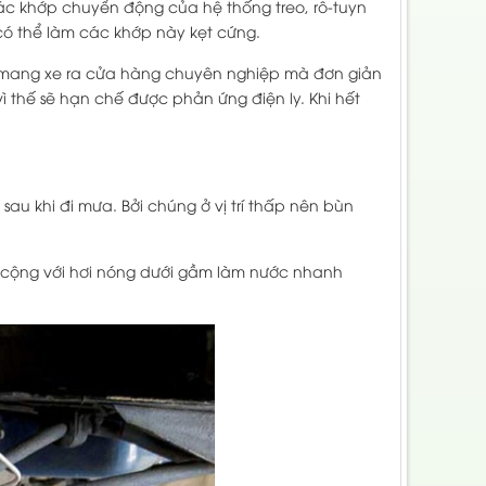
các khớp chuyển động của hệ thống treo, rô-tuyn
 có thể làm các khớp này kẹt cứng.
phải mang xe ra cửa hàng chuyên nghiệp mà đơn giản
thế sẽ hạn chế được phản ứng điện ly. Khi hết
au khi đi mưa. Bởi chúng ở vị trí thấp nên bùn
ục cộng với hơi nóng dưới gầm làm nước nhanh