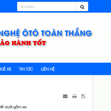
 NGHỆ ÔTÔ TOÀN THẮNG
 BẢO HÀNH TỐT
UÊ XE
TIN TỨC
LIÊN HỆ
iết dưới gầm xe.