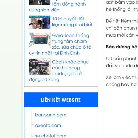
axít bám vào l
tâm đồng hành
hệ thống lái, 
cùng sinh viên
10 bí quyết tiết
Để tiết kiệm t
kiệm xăng ít ai biết
chỉ cần phun n
mưa mới cần vệ
Gara Toàn Thắng
trung tâm chăm
Bảo dưỡng hệ
sóc, sửa chữa ô tô
uy tín nhất tại Bình Định
Cơ cấu phanh, 
Cách khắc phục
đất và nước d
các hư hỏng
thường gặp ở
Xe làm việc th
động cơ xăng
chóng bay hơi 
LIÊN KẾT WEBSITE
bonbanh.com
axeoto.com
xe.chotot.com