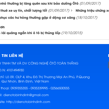
t nhỏ thường bị lãng quên sau khi bảo dưỡng Ôtô
(01/09/2017)
thuê xe uy tín, chất lượng tốt
(01/09/2017)
Những triệu chứng x
phục các hư hỏng thường gặp ở động cơ xăng
(18/10/2017)
hơn
 lái quãng ngắn khi ô tô bị thủng lốp
(19/10/2015)
TIN LIÊN HỆ
Y TNHH TM VÀ DV CÔNG NGHỆ ÔTÔ TOÀN THẮNG
D.N: 4101494930
chỉ:
Lô 09, OLP 4, Khu Đô Thị Thương Mại An Phú, P.Quang
. Qui Nhơn, Bình Định, Việt Nam
 thoại:
0939355355 - 0935339995 - 02566500555
l:
dienotobinhdinh@gmail.com
ite:
http://dienotobinhdinh.com