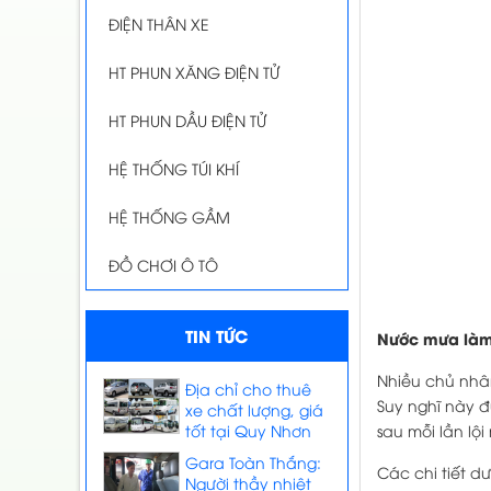
ĐIỆN THÂN XE
HT PHUN XĂNG ĐIỆN TỬ
HT PHUN DẦU ĐIỆN TỬ
HỆ THỐNG TÚI KHÍ
HỆ THỐNG GẦM
ĐỒ CHƠI Ô TÔ
TIN TỨC
Nước mưa làm 
Nhiều chủ nhân
Địa chỉ cho thuê
Suy nghĩ này đ
xe chất lượng, giá
sau mỗi lần lộ
tốt tại Quy Nhơn
Gara Toàn Thắng:
Các chi tiết d
Người thầy nhiệt