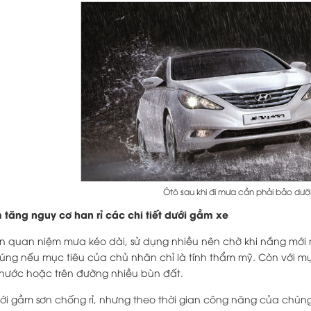
Ôtô sau khi đi mưa cần phải bảo dư
tăng nguy cơ han rỉ các chi tiết dưới gầm xe
 quan niệm mưa kéo dài, sử dụng nhiều nên chờ khi nắng mới rửa
úng nếu mục tiêu của chủ nhân chỉ là tính thẩm mỹ. Còn với mụ
i nước hoặc trên đường nhiều bùn đất.
ưới gầm sơn chống rỉ, nhưng theo thời gian công năng của chún